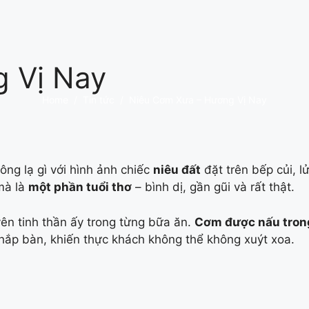
 Vị Nay
Home
/
Tin tức
/
Niêu Cơm Xưa – Hương Vị Nay
ng lạ gì với hình ảnh chiếc
niêu đất
đặt trên bếp củi, l
mà là
một phần tuổi thơ
– bình dị, gần gũi và rất thật.
yên tinh thần ấy trong từng bữa ăn.
Cơm được nấu trong
khắp bàn, khiến thực khách không thể không xuýt xoa.